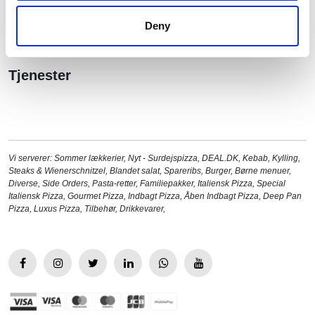
klik her og kontakt os.
Deny
Tjenester
Vi serverer:
Sommer lækkerier
,
Nyt - Surdejspizza
,
DEAL.DK
,
Kebab
,
Kylling
,
Steaks & Wienerschnitzel
,
Blandet salat
,
Spareribs
,
Burger
,
Børne menuer
,
Diverse
,
Side Orders
,
Pasta-retter
,
Familiepakker
,
Italiensk Pizza
,
Special
Italiensk Pizza
,
Gourmet Pizza
,
Indbagt Pizza
,
Åben Indbagt Pizza
,
Deep Pan
Pizza
,
Luxus Pizza
,
Tilbehør
,
Drikkevarer
,